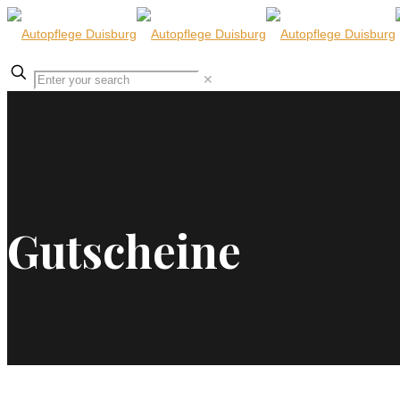
✕
Gutscheine